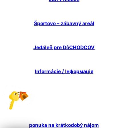
Športovo – zábavný areál
Jedáleň pre DôCHODCOV
Informácie /
Інформація
ponuka na krátkodobý nájom