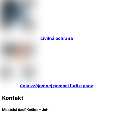
civilná ochrana
únia vzájomnej pomoci ľudí a psov
Kontakt
Mestská časť Košice – Juh