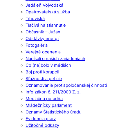
Jedáleň Vojvodská
Opatrovateľská služba
Trhoviská
Tlačivá na stiahnutie
Občasník – Južan
Odstávky energií
Fotogaléria
Verejné ocenenia
Napísali o našich zariadeniach
Čo (ne)bolo v médiách
Boj proti korupcii
Sťažnosti a petície
Oznamovanie protispoločenskej činnosti
Info zákon č. 211/2000 Z. z.
Mediačná poradňa
Mládežnícky parlament
Oznamy Štatistického úradu
Evidencia psov
Užitočné odkazy