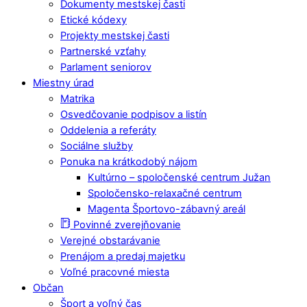
Dokumenty mestskej časti
Etické kódexy
Projekty mestskej časti
Partnerské vzťahy
Parlament seniorov
Miestny úrad
Matrika
Osvedčovanie podpisov a listín
Oddelenia a referáty
Sociálne služby
Ponuka na krátkodobý nájom
Kultúrno – spoločenské centrum Južan
Spoločensko-relaxačné centrum
Magenta Športovo-zábavný areál
Povinné zverejňovanie
Verejné obstarávanie
Prenájom a predaj majetku
Voľné pracovné miesta
Občan
Šport a voľný čas