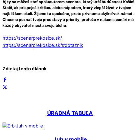
Aj ty sa môžeš stať spoluautorom scenára, ktorý určí budúcnosť Košíc!
Stačí, ak prispeješ kritikou alebo nápadom, ktorý zlepší život v tvojom
najbližšom okolí. Žijeme tu spoločne, preto privítame akýkoľvek námet.
Chceme poznať tvoje predstavy a priority, pretože v našom scenári má
každý obyvateľ mesta svoju úlohu.
https://scenarprekosice.sk/
https://scenarprekosice.sk/#dotaznik
Zdieľaj tento článok
ÚRADNÁ TABUĽA
Juh v mobile