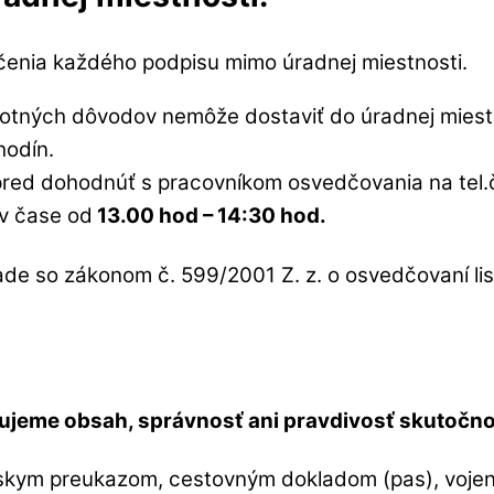
dčenia každého podpisu mimo úradnej miestnosti.
votných dôvodov nemôže dostaviť do úradnej miest
hodín.
pred dohodnúť s pracovníkom osvedčovania na tel.
v čase od
13.00 hod – 14:30 hod.
de so zákonom č. 599/2001 Z. z. o osvedčovaní lis
ujeme obsah, správnosť ani pravdivosť skutočnos
nskym preukazom, cestovným dokladom (pas), voje