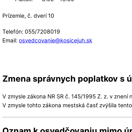
Prízemie, č. dverí 10
Telefón: 055/7208019
Email:
osvedcovanie@kosicejuh.sk
Zmena správnych poplatkov s ú
V zmysle zákona NR SR č. 145/1995 Z. z. v znení 
V zmysle tohto zákona mestská časť zvýšila tent
Oznam k osvedčovaniu mimo úr