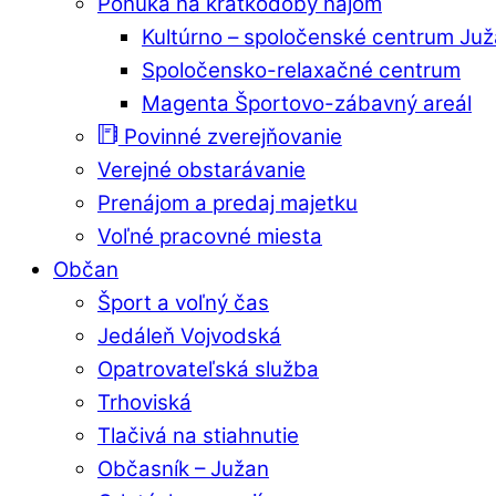
Ponuka na krátkodobý nájom
Kultúrno – spoločenské centrum Ju
Spoločensko-relaxačné centrum
Magenta Športovo-zábavný areál
Povinné zverejňovanie
Verejné obstarávanie
Prenájom a predaj majetku
Voľné pracovné miesta
Občan
Šport a voľný čas
Jedáleň Vojvodská
Opatrovateľská služba
Trhoviská
Tlačivá na stiahnutie
Občasník – Južan