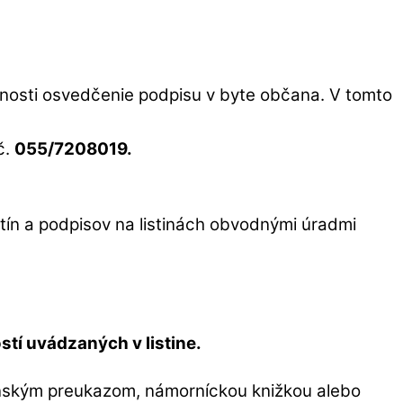
nosti osvedčenie podpisu v byte občana. V tomto
č.
055/7208019.
tín a podpisov na listinách obvodnými úradmi
tí uvádzaných v listine.
nským preukazom, námorníckou knižkou alebo