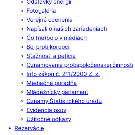
Odstávky energií
Fotogaléria
Verejné ocenenia
Napísali o našich zariadeniach
Čo (ne)bolo v médiách
Boj proti korupcii
Sťažnosti a petície
Oznamovanie protispoločenskej činnosti
Info zákon č. 211/2000 Z. z.
Mediačná poradňa
Mládežnícky parlament
Oznamy Štatistického úradu
Evidencia psov
Užitočné odkazy
Rezervácie