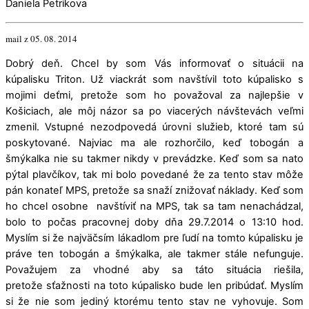
Daniela Petrikova
mail z 05. 08. 2014
Dobrý deň. Chcel by som Vás informovať o situácii na
kúpalisku Triton. Už viackrát som navštívil toto kúpalisko s
mojimi deťmi, pretože som ho považoval za najlepšie v
Košiciach, ale môj názor sa po viacerých návštevách veľmi
zmenil. Vstupné nezodpovedá úrovni služieb, ktoré tam sú
poskytované. Najviac ma ale rozhorčilo, keď tobogán a
šmýkalka nie su takmer nikdy v prevádzke. Keď som sa nato
pýtal plavčíkov, tak mi bolo povedané že za tento stav môže
pán konateľ MPS, pretože sa snaží znižovať náklady. Keď som
ho chcel osobne navštíviť na MPS, tak sa tam nenachádzal,
bolo to počas pracovnej doby dňa 29.7.2014 o 13:10 hod.
Myslím si že najväčsím lákadlom pre ľudí na tomto kúpalisku je
práve ten tobogán a šmýkalka, ale takmer stále nefunguje.
Považujem za vhodné aby sa táto situácia riešila,
pretože sťažnosti na toto kúpalisko bude len pribúdať. Myslím
si že nie som jediný ktorému tento stav ne vyhovuje. Som