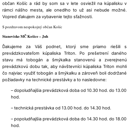
občan Košíc a rád by som sa v lete osviežil na kúpalisku v
rámci nášho mesta, ale onedlho to už asi nebude možné.
Vopred ďakujem za vybavenie tejto sťažnosti.
S pozdravom nespokojný občan Košíc
Stanovisko MČ Košice – Juh
Ďakujeme za Váš podnet, ktorý sme priamo riešili s
prevádzkovateľom kúpaliska Triton. Po prešetrení daného
stavu má tobogán a šmýkalka stanovenú a zverejnenú
prevádzkovú dobu tak, aby návštevníci kúpaliska Triton mohli
čo najviac využiť tobogán a šmýkalku a zároveň boli dodržané
požiadavky na technické prestávky a to nasledovne:
– dopoludňajšia prevádzková doba od 10.30 hod. do 13.00
hod.
– technická prestávka od 13.00 hod. do 14.30 hod.
– popoludňajšia prevádzková doba do 14.30 hod. do 18.00
hod.