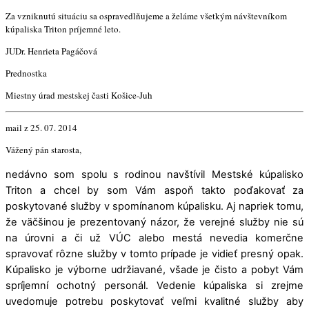
Za vzniknutú situáciu sa ospravedlňujeme a želáme všetkým návštevníkom
kúpaliska Triton príjemné leto.
JUDr. Henrieta Pagáčová
Prednostka
Miestny úrad mestskej časti Košice-Juh
mail z 25. 07. 2014
Vážený pán starosta,
nedávno som spolu s rodinou navštívil Mestské kúpalisko
Triton a chcel by som Vám aspoň takto poďakovať za
poskytované služby v spomínanom kúpalisku. Aj napriek tomu,
že väčšinou je prezentovaný názor, že verejné služby nie sú
na úrovni a či už VÚC alebo mestá nevedia komerčne
spravovať rôzne služby v tomto prípade je vidieť presný opak.
Kúpalisko je výborne udržiavané, všade je čisto a pobyt Vám
spríjemní ochotný personál. Vedenie kúpaliska si zrejme
uvedomuje potrebu poskytovať veľmi kvalitné služby aby