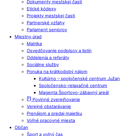
Dokumenty mestskej časti
Etické kódexy
Projekty mestskej časti
Partnerské vzťahy
Parlament seniorov
Miestny úrad
Matrika
Osvedčovanie podpisov a listín
Oddelenia a referáty
Sociálne služby
Ponuka na krátkodobý nájom
Kultúrno – spoločenské centrum Južan
Spoločensko-relaxačné centrum
Magenta Športovo-zábavný areál
Povinné zverejňovanie
Verejné obstarávanie
Prenájom a predaj majetku
Voľné pracovné miesta
Občan
Šport a voľný čas