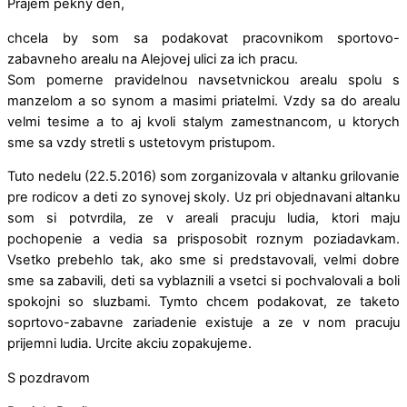
Prajem pekny den,
chcela by som sa podakovat pracovnikom sportovo-
zabavneho arealu na Alejovej ulici za ich pracu.
Som pomerne pravidelnou navsetvnickou arealu spolu s
manzelom a so synom a masimi priatelmi. Vzdy sa do arealu
velmi tesime a to aj kvoli stalym zamestnancom, u ktorych
sme sa vzdy stretli s ustetovym pristupom.
Tuto nedelu (22.5.2016) som zorganizovala v altanku grilovanie
pre rodicov a deti zo synovej skoly. Uz pri objednavani altanku
som si potvrdila, ze v areali pracuju ludia, ktori maju
pochopenie a vedia sa prisposobit roznym poziadavkam.
Vsetko prebehlo tak, ako sme si predstavovali, velmi dobre
sme sa zabavili, deti sa vyblaznili a vsetci si pochvalovali a boli
spokojni so sluzbami. Tymto chcem podakovat, ze taketo
soprtovo-zabavne zariadenie existuje a ze v nom pracuju
prijemni ludia. Urcite akciu zopakujeme.
S pozdravom