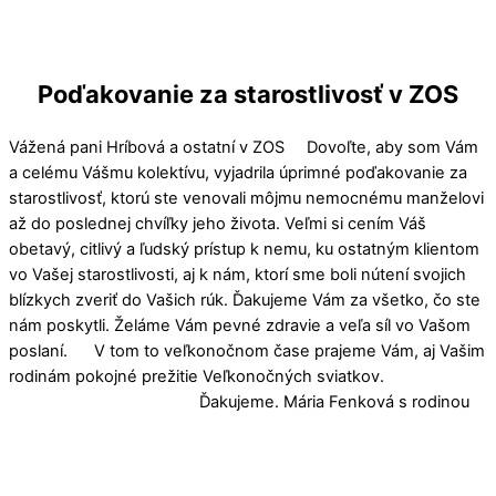
Poďakovanie za starostlivosť v ZOS
Vážená pani Hríbová a ostatní v ZOS Dovoľte, aby som Vám
a celému Vášmu kolektívu, vyjadrila úprimné poďakovanie za
starostlivosť, ktorú ste venovali môjmu nemocnému manželovi
až do poslednej chvíľky jeho života. Veľmi si cením Váš
obetavý, citlivý a ľudský prístup k nemu, ku ostatným klientom
vo Vašej starostlivosti, aj k nám, ktorí sme boli nútení svojich
blízkych zveriť do Vašich rúk. Ďakujeme Vám za všetko, čo ste
nám poskytli. Želáme Vám pevné zdravie a veľa síl vo Vašom
poslaní. V tom to veľkonočnom čase prajeme Vám, aj Vašim
rodinám pokojné prežitie Veľkonočných sviatkov.
Ďakujeme. Mária Fenková s rodinou