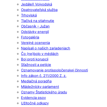
Jedáleň Vojvodská
Opatrovateľská služba
Trhoviská
Tlačivá na stiahnutie
Občasník – Južan
Odstávky energií
Fotogaléria
Verejné ocenenia
Napísali o našich zariadeniach
Čo (ne)bolo v médiách
Boj proti korupcii
Sťažnosti a petície
Oznamovanie protispoločenskej činnosti
Info zákon č. 211/2000 Z. z.
Mediačná poradňa
Mládežnícky parlament
Oznamy Štatistického úradu
Evidencia psov
Užitočné odkazy