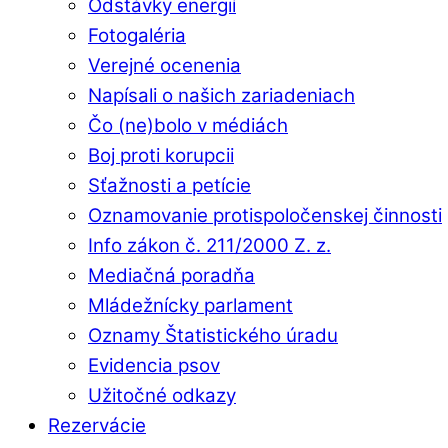
Odstávky energií
Fotogaléria
Verejné ocenenia
Napísali o našich zariadeniach
Čo (ne)bolo v médiách
Boj proti korupcii
Sťažnosti a petície
Oznamovanie protispoločenskej činnosti
Info zákon č. 211/2000 Z. z.
Mediačná poradňa
Mládežnícky parlament
Oznamy Štatistického úradu
Evidencia psov
Užitočné odkazy
Rezervácie