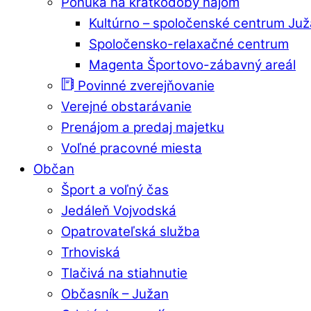
Ponuka na krátkodobý nájom
Kultúrno – spoločenské centrum Ju
Spoločensko-relaxačné centrum
Magenta Športovo-zábavný areál
Povinné zverejňovanie
Verejné obstarávanie
Prenájom a predaj majetku
Voľné pracovné miesta
Občan
Šport a voľný čas
Jedáleň Vojvodská
Opatrovateľská služba
Trhoviská
Tlačivá na stiahnutie
Občasník – Južan