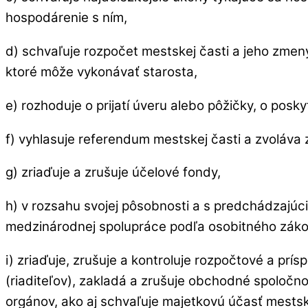
hospodárenie s ním,
d) schvaľuje rozpočet mestskej časti a jeho zmeny
ktoré môže vykonávať starosta,
e) rozhoduje o prijatí úveru alebo pôžičky, o pos
f) vyhlasuje referendum mestskej časti a zvoláva
g) zriaďuje a zrušuje účelové fondy,
h) v rozsahu svojej pôsobnosti a s predchádzajúc
medzinárodnej spolupráce podľa osobitného záko
i) zriaďuje, zrušuje a kontroluje rozpočtové a pr
(riaditeľov), zakladá a zrušuje obchodné spoločn
orgánov, ako aj schvaľuje majetkovú účasť mestsk