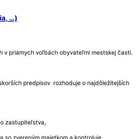
a, …)
ch v priamych voľbách obyvateľmi mestskej časti.
korších predpisov rozhoduje o najdôležitejších
 zastupiteľstva,
i a so zvereným majetkom a kontroluje