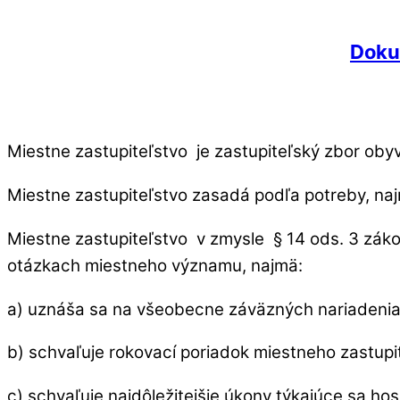
Doku
Miestne zastupiteľstvo je zastupiteľský zbor oby
Miestne zastupiteľstvo zasadá podľa potreby, naj
Miestne zastupiteľstvo v zmysle § 14 ods. 3 záko
otázkach miestneho významu, najmä:
a) uznáša sa na všeobecne záväzných nariadenia
b) schvaľuje rokovací poriadok miestneho zastup
c) schvaľuje najdôležitejšie úkony týkajúce sa h