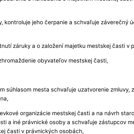
, kontroluje jeho čerpanie a schvaľuje záverečný ú
kytnutí záruky a o založení majetku mestskej časti 
 zhromaždenie obyvateľov mestskej časti,
im súhlasom mesta schvaľuje uzatvorenie zmluvy, z
na,
íspevkové organizácie mestskej časti a na návrh st
osti a iné právnické osoby a schvaľuje zástupcov m
ej časti v právnických osobách,