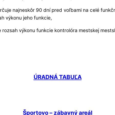
 určuje najneskôr 90 dní pred voľbami na celé funk
h výkonu jeho funkcie,
uje rozsah výkonu funkcie kontrolóra mestskej mests
ÚRADNÁ TABUĽA
Športovo – zábavný areál