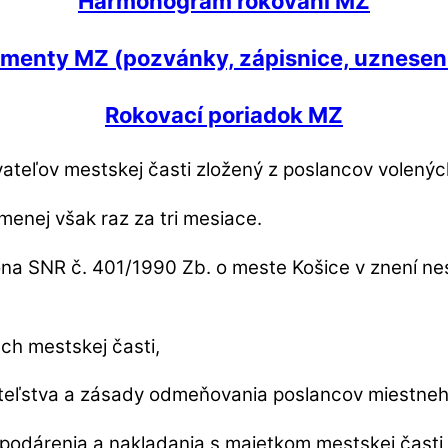
Harmonogram rokovaní MZ
menty MZ (pozvánky, zápisnice, uzneseni
Rokovací poriadok MZ
vateľov mestskej časti zložený z poslancov volený
menej však raz za tri mesiace.
na SNR č. 401/1990 Zb. o meste Košice v znení nes
ch mestskej časti,
iteľstva a zásady odmeňovania poslancov miestneho
ospodárenia a nakladania s majetkom mestskej čast