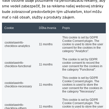
Vaše osobné údaje používame na personalizáciu reklamy, aby
sme vedeli zabezpečiť, že sa reklama našej webovej stránky
bude zobrazovať predovšetkým tým užívateľom, ktorí môžu
mať o náš obsah, služby a produkty záujem.
Cookie
Dĺžka trvania
Popis
This cookie is set by GDPR
Cookie Consent plugin. The
cookielawinfo-
11 months
cookie is used to store the user
checkbox-analytics
consent for the cookies in the
category "Analytics".
The cookie is set by GDPR
cookielawinfo-
cookie consent to record the
11 months
checkbox-functional
user consent for the cookies in
the category "Functional".
This cookie is set by GDPR
Cookie Consent plugin. The
cookielawinfo-
11 months
cookies is used to store the
checkbox-necessary
user consent for the cookies in
the category "Necessary".
This cookie is set by GDPR
Cookie Consent plugin. The
cookielawinfo-
11 months
cookie is used to store the user
checkbox-others