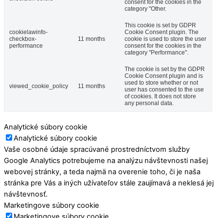
consent for the cookies in the
category "Other.
This cookie is set by GDPR
cookielawinfo-
Cookie Consent plugin. The
checkbox-
11 months
cookie is used to store the user
performance
consent for the cookies in the
category "Performance".
The cookie is set by the GDPR
Cookie Consent plugin and is
used to store whether or not
viewed_cookie_policy
11 months
user has consented to the use
of cookies. It does not store
any personal data.
Analytické súbory cookie
Analytické súbory cookie
Vaše osobné údaje spracúvané prostredníctvom služby
Google Analytics potrebujeme na analýzu návštevnosti našej
webovej stránky, a teda najmä na overenie toho, či je naša
stránka pre Vás a iných užívateľov stále zaujímavá a neklesá jej
návštevnosť.
Marketingove súbory cookie
Marketingove súbory cookie