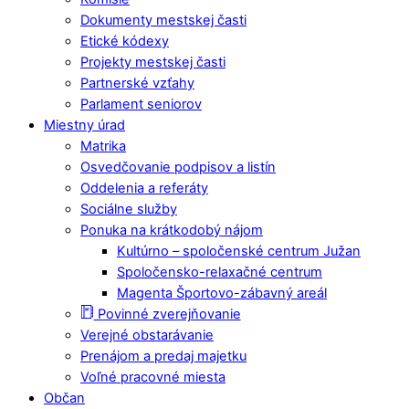
Dokumenty mestskej časti
Etické kódexy
Projekty mestskej časti
Partnerské vzťahy
Parlament seniorov
Miestny úrad
Matrika
Osvedčovanie podpisov a listín
Oddelenia a referáty
Sociálne služby
Ponuka na krátkodobý nájom
Kultúrno – spoločenské centrum Južan
Spoločensko-relaxačné centrum
Magenta Športovo-zábavný areál
Povinné zverejňovanie
Verejné obstarávanie
Prenájom a predaj majetku
Voľné pracovné miesta
Občan