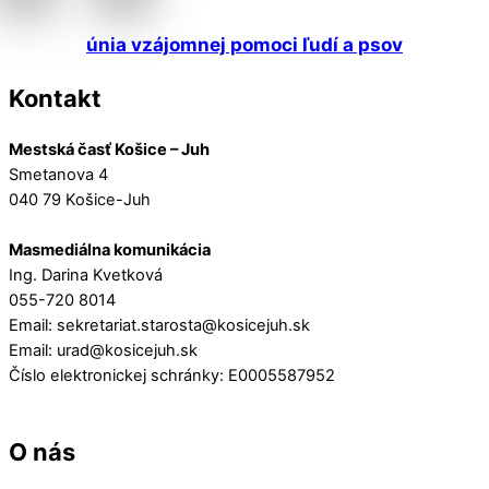
únia vzájomnej pomoci ľudí a psov
Kontakt
Mestská časť Košice – Juh
Smetanova 4
040 79 Košice-Juh
Masmediálna komunikácia
Ing. Darina Kvetková
055-720 8014
Email: sekretariat.starosta@kosicejuh.sk
Email: urad@kosicejuh.sk
Číslo elektronickej schránky: E0005587952
O nás