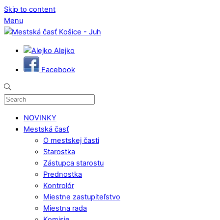
Skip to content
Menu
Alejko
Facebook
NOVINKY
Mestská časť
O mestskej časti
Starostka
Zástupca starostu
Prednostka
Kontrolór
Miestne zastupiteľstvo
Miestna rada
Komisie