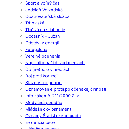
Šport a voľný čas
Jedáleň Vojvodská
Opatrovateľská služba
Trhoviská
Tlačivá na stiahnutie
Občasník – Južan
Odstávky energií
Fotogaléria
Verejné ocenenia
Napísali o našich zariadeniach
Čo (ne)bolo v médiách
Boj proti korupcii
Sťažnosti a petície
Oznamovanie protispoločenskej činnosti
Info zákon č. 211/2000 Z. z.
Mediačná poradňa
Mládežnícky parlament
Oznamy Štatistického úradu
Evidencia psov
Užitočné odkazy