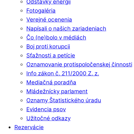
Odstávky energií
Fotogaléria
Verejné ocenenia
Napísali o našich zariadeniach
Čo (ne)bolo v médiách
Boj proti korupcii
Sťažnosti a petície
Oznamovanie protispoločenskej činnosti
Info zákon č. 211/2000 Z. z.
Mediačná poradňa
Mládežnícky parlament
Oznamy Štatistického úradu
Evidencia psov
Užitočné odkazy
Rezervácie