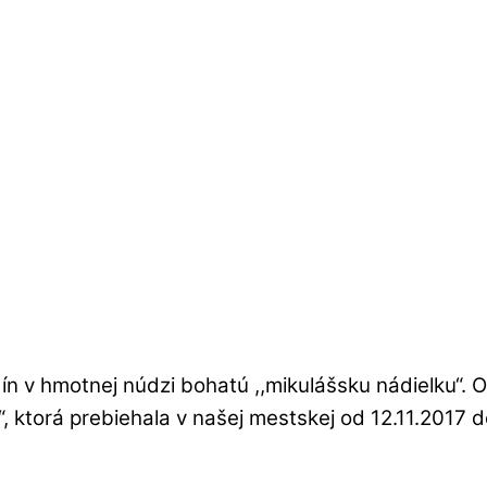
dín v hmotnej núdzi bohatú ,,mikulášsku nádielku“. O
u“, ktorá prebiehala v našej mestskej od 12.11.201