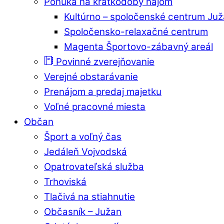
Ponuka na krátkodobý nájom
Kultúrno – spoločenské centrum Ju
Spoločensko-relaxačné centrum
Magenta Športovo-zábavný areál
Povinné zverejňovanie
Verejné obstarávanie
Prenájom a predaj majetku
Voľné pracovné miesta
Občan
Šport a voľný čas
Jedáleň Vojvodská
Opatrovateľská služba
Trhoviská
Tlačivá na stiahnutie
Občasník – Južan