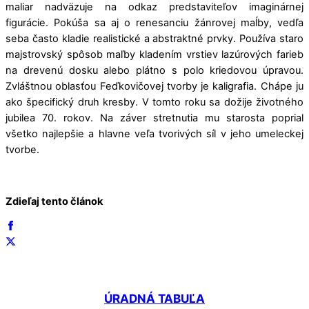
maliar nadväzuje na odkaz predstaviteľov imaginárnej
figurácie. Pokúša sa aj o renesanciu žánrovej maĺby, vedľa
seba často kladie realistické a abstraktné prvky. Používa staro
majstrovský spôsob maľby kladením vrstiev lazúrových farieb
na drevenú dosku alebo plátno s polo kriedovou úpravou.
Zvláštnou oblasťou Feďkovičovej tvorby je kaligrafia. Chápe ju
ako špecifický druh kresby. V tomto roku sa dožije životného
jubilea 70. rokov. Na záver stretnutia mu starosta poprial
všetko najlepšie a hlavne veľa tvorivých síl v jeho umeleckej
tvorbe.
Zdieľaj tento článok
ÚRADNÁ TABUĽA