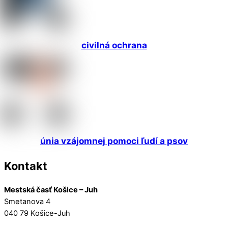
civilná ochrana
únia vzájomnej pomoci ľudí a psov
Kontakt
Mestská časť Košice – Juh
Smetanova 4
040 79 Košice-Juh