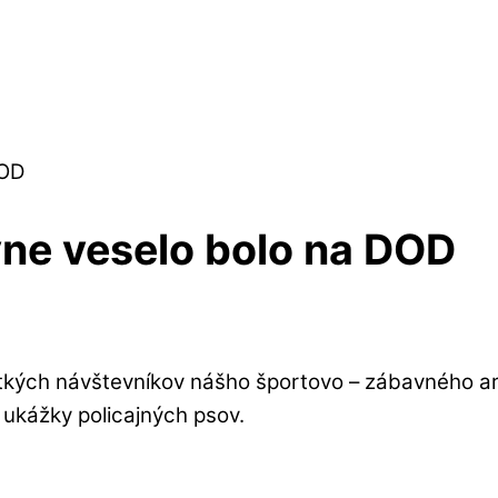
DOD
vne veselo bolo na DOD
tkých návštevníkov nášho športovo – zábavného areá
 ukážky policajných psov.