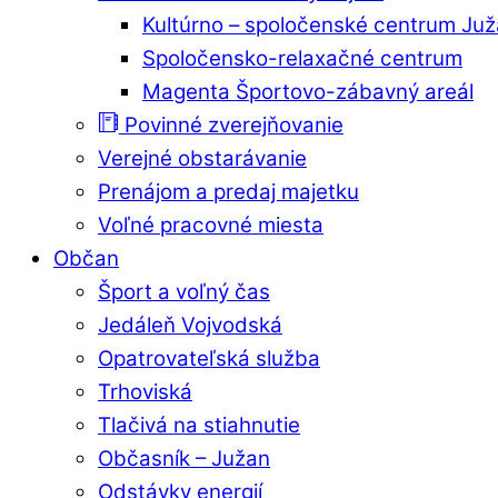
Kultúrno – spoločenské centrum Ju
Spoločensko-relaxačné centrum
Magenta Športovo-zábavný areál
Povinné zverejňovanie
Verejné obstarávanie
Prenájom a predaj majetku
Voľné pracovné miesta
Občan
Šport a voľný čas
Jedáleň Vojvodská
Opatrovateľská služba
Trhoviská
Tlačivá na stiahnutie
Občasník – Južan
Odstávky energií