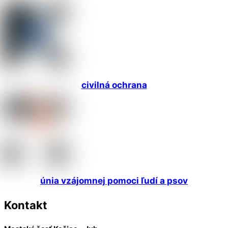
civilná ochrana
únia vzájomnej pomoci ľudí a psov
Kontakt