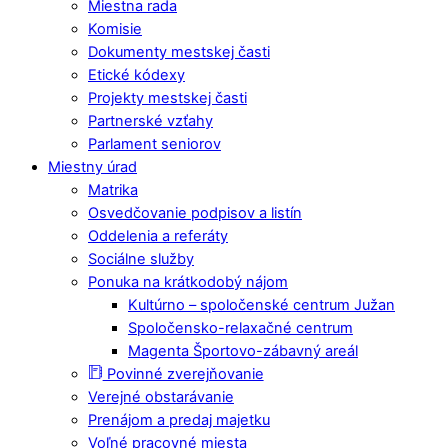
Miestna rada
Komisie
Dokumenty mestskej časti
Etické kódexy
Projekty mestskej časti
Partnerské vzťahy
Parlament seniorov
Miestny úrad
Matrika
Osvedčovanie podpisov a listín
Oddelenia a referáty
Sociálne služby
Ponuka na krátkodobý nájom
Kultúrno – spoločenské centrum Južan
Spoločensko-relaxačné centrum
Magenta Športovo-zábavný areál
Povinné zverejňovanie
Verejné obstarávanie
Prenájom a predaj majetku
Voľné pracovné miesta