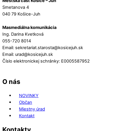
Mestská časť Košice – Juh
Smetanova 4
040 79 Košice-Juh
Masmediálna komunikácia
Ing. Darina Kvetková
055-720 8014
Email: sekretariat.starosta@kosicejuh.sk
Email: urad@kosicejuh.sk
Číslo elektronickej schránky: E0005587952
O nás
NOVINKY
Občan
Miestny úrad
Kontakt
Kontakty