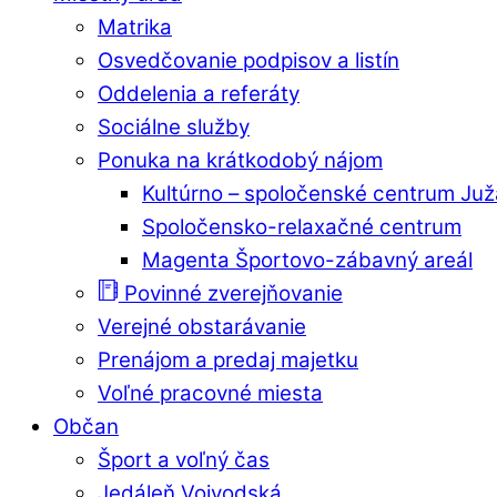
Matrika
Osvedčovanie podpisov a listín
Oddelenia a referáty
Sociálne služby
Ponuka na krátkodobý nájom
Kultúrno – spoločenské centrum Ju
Spoločensko-relaxačné centrum
Magenta Športovo-zábavný areál
Povinné zverejňovanie
Verejné obstarávanie
Prenájom a predaj majetku
Voľné pracovné miesta
Občan
Šport a voľný čas
Jedáleň Vojvodská