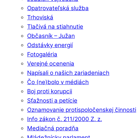
Opatrovateľská služba
Trhoviská
Tlačivá na stiahnutie
Občasník – Južan
Odstávky energií
Fotogaléria
Verejné ocenenia
Napísali o našich zariadeniach
Čo (ne)bolo v médiách
Boj proti korupcii
Sťažnosti a petície
Oznamovanie protispoločenskej činnosti
Info zákon č. 211/2000 Z. z.
Mediačná poradňa
Mládežnícky parlament