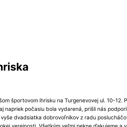
hriska
našom športovom ihrisku na Turgenevovej ul. 10-12.
ak aj napriek počasiu bola vydarená, prišli nás podp
, vyše dvadsiatka dobrovoľníkov z radu poslucháčo
irokej verejnosti. Všetkým veľmi pekne ďakujeme a 