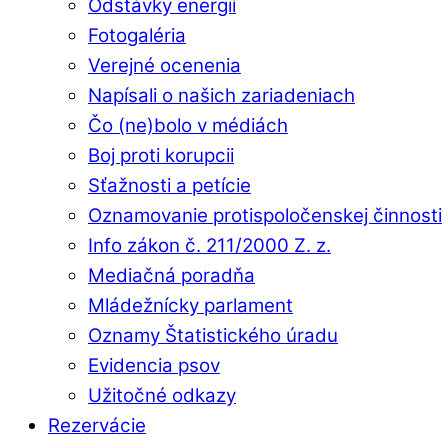
Odstávky energií
Fotogaléria
Verejné ocenenia
Napísali o našich zariadeniach
Čo (ne)bolo v médiách
Boj proti korupcii
Sťažnosti a petície
Oznamovanie protispoločenskej činnosti
Info zákon č. 211/2000 Z. z.
Mediačná poradňa
Mládežnícky parlament
Oznamy Štatistického úradu
Evidencia psov
Užitočné odkazy
Rezervácie