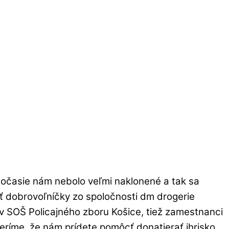
 Počasie nám nebolo veľmi naklonené a tak sa
oriť dobrovoľníčky zo spoločnosti dm drogerie
v SOŠ Policajného zboru Košice, tiež zamestnanci
veríme, že nám prídete pomôcť donatierať ihrisko