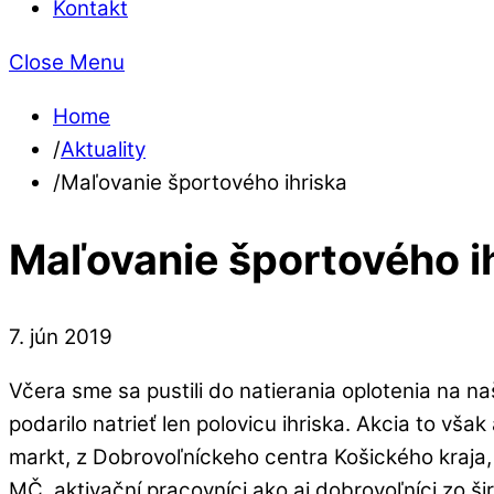
Kontakt
Close Menu
Home
/
Aktuality
/
Maľovanie športového ihriska
Maľovanie športového i
7
.
jún
2019
Včera sme sa pustili do natierania oplotenia na 
podarilo natrieť len polovicu ihriska. Akcia to vš
markt, z Dobrovoľníckeho centra Košického kraja
MČ, aktivační pracovníci ako aj dobrovoľníci zo š