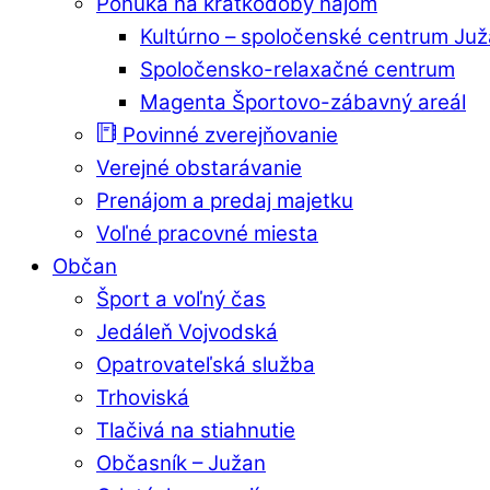
Ponuka na krátkodobý nájom
Kultúrno – spoločenské centrum Ju
Spoločensko-relaxačné centrum
Magenta Športovo-zábavný areál
Povinné zverejňovanie
Verejné obstarávanie
Prenájom a predaj majetku
Voľné pracovné miesta
Občan
Šport a voľný čas
Jedáleň Vojvodská
Opatrovateľská služba
Trhoviská
Tlačivá na stiahnutie
Občasník – Južan