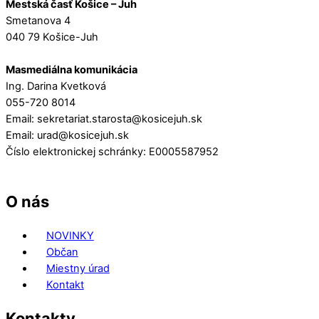
Mestská časť Košice – Juh
Smetanova 4
040 79 Košice-Juh
Masmediálna komunikácia
Ing. Darina Kvetková
055-720 8014
Email: sekretariat.starosta@kosicejuh.sk
Email: urad@kosicejuh.sk
Číslo elektronickej schránky: E0005587952
O nás
NOVINKY
Občan
Miestny úrad
Kontakt
Kontakty