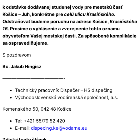
k odstávke dodávanej studenej vody pre mestskú časť
Košice – Juh, konkrétne pre
celú ulicu Krasiňského
.
Odstraňovať budeme poruchu na adrese Košice,
Krasiňského
16
. Prosíme o vyhlásenie a zverejnenie tohto oznamu
obyvateľom Vašej mestskej časti. Za spôsobené komplikácie
sa ospravedlňujeme.
S pozdravom
Bc. Jakub Hingisz
—————————————-
Technický pracovník Dispečer – HS dispečing
Východoslovenská vodárenská spoločnosť, a.s.
Komenského 50, 042 48 Košice
Tel: +421 55/79 52 420
E-mail:
dispecing.ke@vodarne.eu
Zdieľaj tento článok