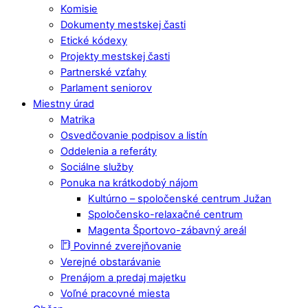
Komisie
Dokumenty mestskej časti
Etické kódexy
Projekty mestskej časti
Partnerské vzťahy
Parlament seniorov
Miestny úrad
Matrika
Osvedčovanie podpisov a listín
Oddelenia a referáty
Sociálne služby
Ponuka na krátkodobý nájom
Kultúrno – spoločenské centrum Južan
Spoločensko-relaxačné centrum
Magenta Športovo-zábavný areál
Povinné zverejňovanie
Verejné obstarávanie
Prenájom a predaj majetku
Voľné pracovné miesta