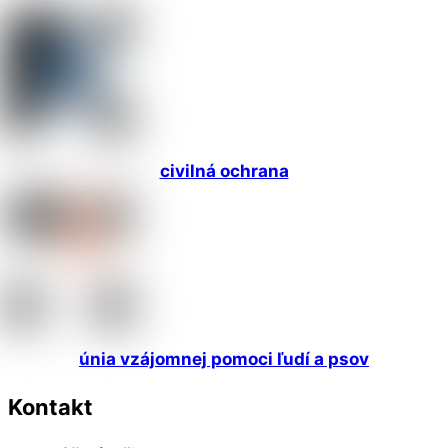
civilná ochrana
únia vzájomnej pomoci ľudí a psov
Kontakt