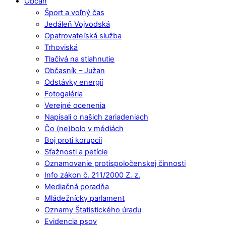
Občan
Šport a voľný čas
Jedáleň Vojvodská
Opatrovateľská služba
Trhoviská
Tlačivá na stiahnutie
Občasník – Južan
Odstávky energií
Fotogaléria
Verejné ocenenia
Napísali o našich zariadeniach
Čo (ne)bolo v médiách
Boj proti korupcii
Sťažnosti a petície
Oznamovanie protispoločenskej činnosti
Info zákon č. 211/2000 Z. z.
Mediačná poradňa
Mládežnícky parlament
Oznamy Štatistického úradu
Evidencia psov