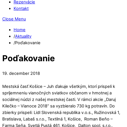
Rezervácie
Kontakt
Close Menu
Home
/
Aktuality
/
Poďakovanie
Poďakovanie
19
.
december
2018
Mestská časť Košice – Juh ďakuje všetkým, ktorí prispeli k
spríjemneniu vianočných sviatkov občanom v hmotnej a
sociálnej núdzi z našej mestskej časti. V rámci akcie „Daruj
Kilečko – Vianoce 2018“ sa vyzbieralo 730 kg potravín. Do
zbierky prispeli: Lidl Slovenská republika v.o.s., Ružinovská 1,
Bratislava, Labaš s.r.o., Textilná 1, Košice, Roman Beňo –
Farma Seňa, Svetlá Pustá 461, Košice, Dalton spol. s.r.o.,