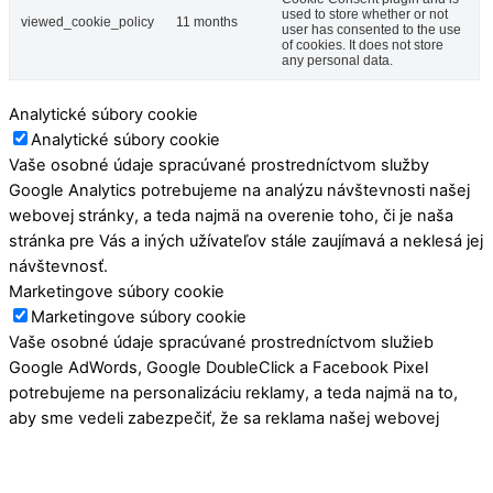
used to store whether or not
viewed_cookie_policy
11 months
user has consented to the use
of cookies. It does not store
any personal data.
Analytické súbory cookie
Analytické súbory cookie
Vaše osobné údaje spracúvané prostredníctvom služby
Google Analytics potrebujeme na analýzu návštevnosti našej
webovej stránky, a teda najmä na overenie toho, či je naša
stránka pre Vás a iných užívateľov stále zaujímavá a neklesá jej
návštevnosť.
Marketingove súbory cookie
Marketingove súbory cookie
Vaše osobné údaje spracúvané prostredníctvom služieb
Google AdWords, Google DoubleClick a Facebook Pixel
potrebujeme na personalizáciu reklamy, a teda najmä na to,
aby sme vedeli zabezpečiť, že sa reklama našej webovej
stránky bude zobrazovať hlavne tým užívateľom, ktorí môžu
mať o náš obsah, služby a produkty záujem.