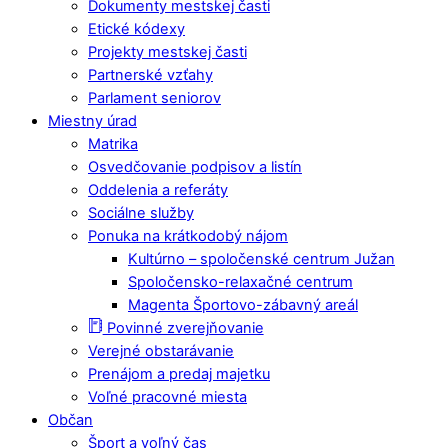
Dokumenty mestskej časti
Etické kódexy
Projekty mestskej časti
Partnerské vzťahy
Parlament seniorov
Miestny úrad
Matrika
Osvedčovanie podpisov a listín
Oddelenia a referáty
Sociálne služby
Ponuka na krátkodobý nájom
Kultúrno – spoločenské centrum Južan
Spoločensko-relaxačné centrum
Magenta Športovo-zábavný areál
Povinné zverejňovanie
Verejné obstarávanie
Prenájom a predaj majetku
Voľné pracovné miesta
Občan
Šport a voľný čas