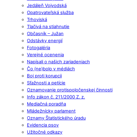
Jedáleň Vojvodská
Opatrovateľská služba
Trhoviská
Tlačivá na stiahnutie
Občasník – Južan
Odstávky energií
Fotogaléria
Verejné ocenenia
Napísali o našich zariadeniach
Čo (ne)bolo v médiách
Boj proti korupcii
Sťažnosti a petície
Oznamovanie protispoločenskej činnosti
Info zákon č. 211/2000 Z. z.
Mediačná poradňa
Mládežnícky parlament
Oznamy Štatistického úradu
Evidencia psov
Užitočné odkazy