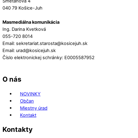
Smetanova 4
040 79 Košice-Juh
Masmediálna komunikácia
Ing. Darina Kvetková
055-720 8014
Email: sekretariat.starosta@kosicejuh.sk
Email: urad@kosicejuh.sk
Číslo elektronickej schránky: E0005587952
O nás
NOVINKY
Občan
Miestny úrad
Kontakt
Kontakty