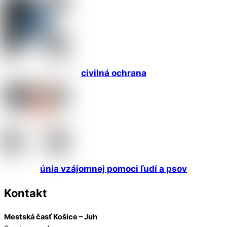
civilná ochrana
únia vzájomnej pomoci ľudí a psov
Kontakt
Mestská časť Košice – Juh