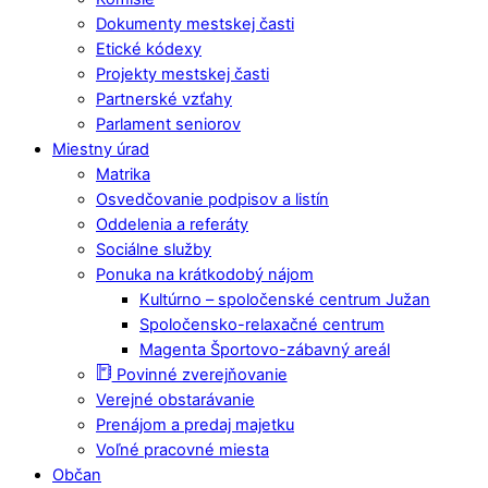
Dokumenty mestskej časti
Etické kódexy
Projekty mestskej časti
Partnerské vzťahy
Parlament seniorov
Miestny úrad
Matrika
Osvedčovanie podpisov a listín
Oddelenia a referáty
Sociálne služby
Ponuka na krátkodobý nájom
Kultúrno – spoločenské centrum Južan
Spoločensko-relaxačné centrum
Magenta Športovo-zábavný areál
Povinné zverejňovanie
Verejné obstarávanie
Prenájom a predaj majetku
Voľné pracovné miesta
Občan