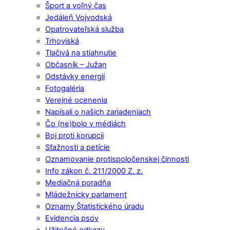
Šport a voľný čas
Jedáleň Vojvodská
Opatrovateľská služba
Trhoviská
Tlačivá na stiahnutie
Občasník – Južan
Odstávky energií
Fotogaléria
Verejné ocenenia
Napísali o našich zariadeniach
Čo (ne)bolo v médiách
Boj proti korupcii
Sťažnosti a petície
Oznamovanie protispoločenskej činnosti
Info zákon č. 211/2000 Z. z.
Mediačná poradňa
Mládežnícky parlament
Oznamy Štatistického úradu
Evidencia psov
Užitočné odkazy