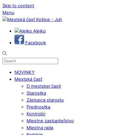
Skip to content
Menu
Alejko
Facebook
NOVINKY
Mestská časť
O mestskej časti
Starostka
Zástupca starostu
Prednostka
Kontrolór
Miestne zastupiteľstvo
Miestna rada
Komisie