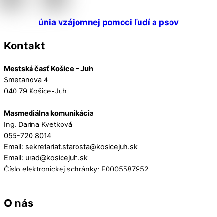
únia vzájomnej pomoci ľudí a psov
Kontakt
Mestská časť Košice – Juh
Smetanova 4
040 79 Košice-Juh
Masmediálna komunikácia
Ing. Darina Kvetková
055-720 8014
Email: sekretariat.starosta@kosicejuh.sk
Email: urad@kosicejuh.sk
Číslo elektronickej schránky: E0005587952
O nás