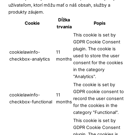
užívateľom, ktorí môžu mať o náš obsah, služby a
produkty záujem.
Dĺžka
Cookie
Popis
trvania
This cookie is set by
GDPR Cookie Consent
plugin. The cookie is
cookielawinfo-
11
used to store the user
checkbox-analytics
months
consent for the cookies
in the category
"Analytics".
The cookie is set by
GDPR cookie consent to
cookielawinfo-
11
record the user consent
checkbox-functional
months
for the cookies in the
category "Functional".
This cookie is set by
GDPR Cookie Consent
plugin. The cookies is