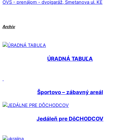
OVS - prenájom - dvojgaráž, Smetanova ul. KE
Archív
ÚRADNÁ TABUĽA
Športovo – zábavný areál
Jedáleň pre DôCHODCOV