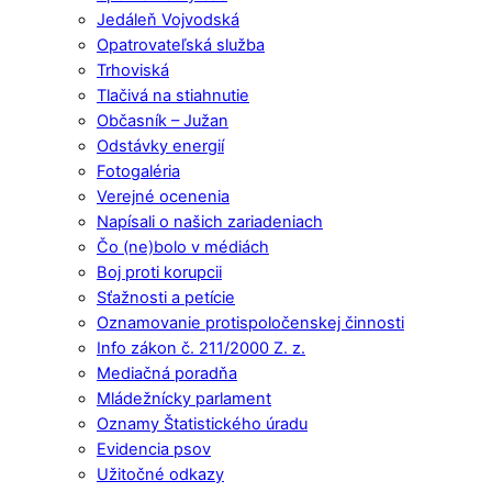
Jedáleň Vojvodská
Opatrovateľská služba
Trhoviská
Tlačivá na stiahnutie
Občasník – Južan
Odstávky energií
Fotogaléria
Verejné ocenenia
Napísali o našich zariadeniach
Čo (ne)bolo v médiách
Boj proti korupcii
Sťažnosti a petície
Oznamovanie protispoločenskej činnosti
Info zákon č. 211/2000 Z. z.
Mediačná poradňa
Mládežnícky parlament
Oznamy Štatistického úradu
Evidencia psov
Užitočné odkazy