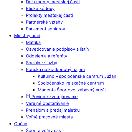
Dokumenty mestskej časti
Etické kódexy
Projekty mestskej časti
Partnerské vzťahy
Parlament seniorov
Miestny úrad
Matrika
Osvedčovanie podpisov a listín
Oddelenia a referáty
Sociálne služby
Ponuka na krátkodobý nájom
Kultúrno – spoločenské centrum Južan
Spoločensko-relaxačné centrum
Magenta Športovo-zábavný areál
Povinné zverejňovanie
Verejné obstarávanie
Prenájom a predaj majetku
Voľné pracovné miesta
Občan
Šport a voľný čas