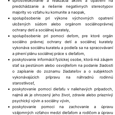
sprostredkovanie a realizácia aktivít a opatrení na
predchádzanie a riešenie negatívnych stereotypov
majority vo vzťahu ku komunite a naopak,
spolupôsobenie pri výkone výchovných opatrení
uložených súdom alebo orgánom sociálnoprávnej
ochrany detí a sociálnej kurately,
spolupôsobenie pri pomoci deťom, pre ktoré orgán
sociálno právnej ochrany detí a sociálnej kurately
vykonáva sociálnu kuratelu a podieľa sa na spracovávaní
a plnení plánu sociálnej práce s dieťaťom,
poskytovanie informácií fyzickej osobe, ktorá má záujem
stať sa pestúnom alebo osvojiteľom na podanie žiadosti
o zapísanie do zoznamu žiadateľov a o subjektoch
vykonávajúcich prípravu na náhradnú rodinnú
starostlivosť,
poskytovanie pomoci dieťaťu v naliehavých prípadoch,
najmä ak je ohrozený jeho život, zdravie alebo priaznivý
psychický vývin a sociálny vývin,
poskytovanie pomoci na zachovanie a úpravu
vzájomných vzťahov medzi dieťaťom a rodičom a úpravu