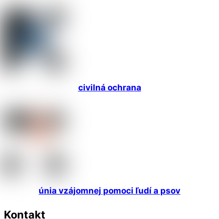
civilná ochrana
únia vzájomnej pomoci ľudí a psov
Kontakt